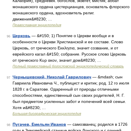
Калабрия), средневек. богослов, экзегет, мистик; аббат
монашеского ордена цистерцианцев, основатель флорского
монашеского ордена, вдохновитель религ.
движения&#8230; …
Православная энциклопедия
Церковь
— &#150; 1) Понятие о Церкви вообще и в
96
особенности о Церкви Христианской и ее составе. Слово
Церковь, от греческого Εκκλησια, значит созвание, и от
еврейского кагал &#150; собрание. Русское слово Церковь
от греческого Κυρ ακον, значит дом&#8230; …
Полный православный богословский энциклопедический словарь
Чернышевский, Николай Гаврилович
— &mdash; сын
97
Гавриила Ивановича Ч., публицист и критик; род. 12 го июля
1828 г. в Саратове. Одаренный от природы отличными
способностями, единственный сын своих родителей, Н. Г.
был предметом усиленных забот и попечений всей семьи.
Хотя и&#8230; …
Большая биографическая энциклопедия
Пугачев, Емельян Иванов
— самозванец; родился в 1726
98
году в Зимовейской станице войска Донского и с ранней