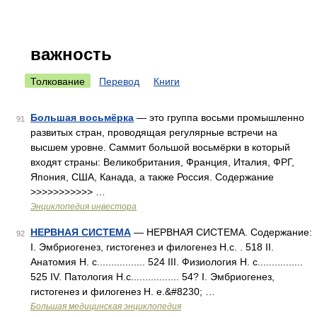
важность
Толкование
Перевод
Книги
Большая восьмёрка
— это группа восьми промышленно
91
развитых стран, проводящая регулярные встречи на
высшем уровне. Саммит большой восьмёрки в который
входят страны: Великобритания, Франция, Италия, ФРГ,
Япония, США, Канада, а также Россия. Содержание
>>>>>>>>>>> …
Энциклопедия инвестора
НЕРВНАЯ СИСТЕМА
— НЕРВНАЯ СИСТЕМА. Содержание:
92
I. Эмбриогенез, гистогенез и филогенез Н.с. . 518 II.
Анатомия Н. с................. 524 III. Физиология Н. с................
525 IV. Патология Н.с................. 54? I. Эмбриогенез,
гистогенез и филогенез Н. е.&#8230; …
Большая медицинская энциклопедия