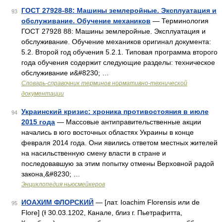
ГОСТ 27928-88: Машины землеройные. Эксплуатация и
93
обслуживание. Обучение механиков
— Терминология
ГОСТ 27928 88: Машины землеройные. Эксплуатация и
обслуживание. Обучение механиков оригинал документа:
5.2. Второй год обучения 5.2.1. Типовая программа второго
года обучения содержит следующие разделы: техническое
обслуживание и&#8230; …
Словарь-справочник терминов нормативно-технической
документации
Украинский кризис: хроника противостояния в июле
94
2015 года
— Массовые антиправительственные акции
начались в юго восточных областях Украины в конце
февраля 2014 года. Они явились ответом местных жителей
на насильственную смену власти в стране и
последовавшую за этим попытку отмены Верховной радой
закона,&#8230; …
Энциклопедия ньюсмейкеров
ИОАХИМ ФЛОРСКИЙ
— [лат. Ioachim Florensis или de
95
Flore] (Ɨ 30.03.1202, Канале, близ г. Пьетрафитта,