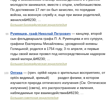
молодости занимался, вместе с отцом, хлебопашеством.
По достижении 17 лет он был зачислен, по порядкам
войска, на военную службу и, еще при жизни родителей,
женился&#8230; …
Большая биографическая энциклопедия
Румянцев, граф Николай Петрович
— канцлер, второй
99
сын фельдмаршала графа П. А. Румянцева и его супруги,
графини Екатерины Михайловны, урожденной княжны
Голицыной; родился в 1754 году, 3 го апреля, и первые
годы своей жизни провел под непосредственным надзором
своей матери,&#8230; …
Большая биографическая энциклопедия
Оптика
— (греч. optikē наука о зрительных восприятиях, от
100
optós видимый, зримый) раздел физики, в котором
изучаются природа оптического излучения (См. Оптическое
излучение) (света), его распространение и явления,
наблюдаемые при взаимодействии&#8230; …
Большая советская энциклопедия